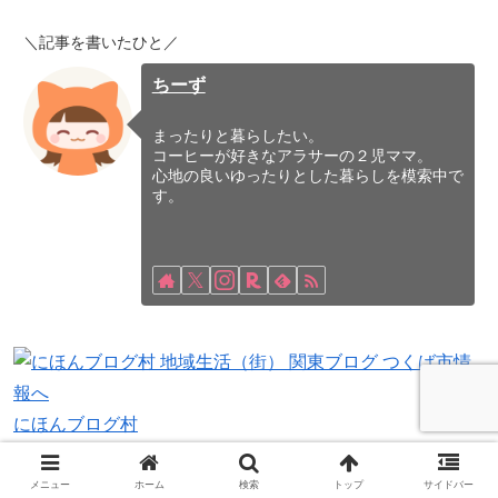
＼記事を書いたひと／
ちーず
まったりと暮らしたい。
コーヒーが好きなアラサーの２児ママ。
心地の良いゆったりとした暮らしを模索中で
す。
にほんブログ村
メニュー
ホーム
検索
トップ
サイドバー
片付け・収納・生活
掃除機
家電