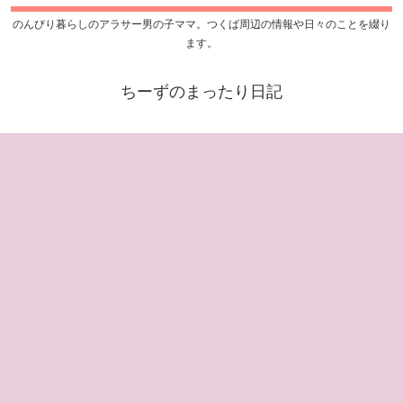
のんびり暮らしのアラサー男の子ママ。つくば周辺の情報や日々のことを綴り
ます。
ちーずのまったり日記