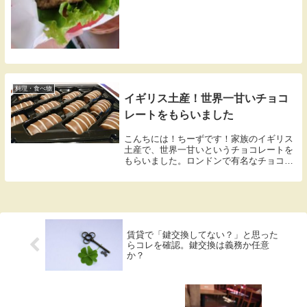
料理・食べ物
イギリス土産！世界一甘いチョコ
レートをもらいました
こんちには！ちーずです！家族のイギリス
土産で、世界一甘いというチョコレートを
もらいました。ロンドンで有名なチョコレ
ートらしく、甘すぎて兄の奥さんは一個で
もう要らない・・・状態だったとかなんと
か。そんなに！？って感じですけど。笑何
を隠そう私はチョコレートふくめ甘いもの
が大好き☻わくわくです
賃貸で「鍵交換してない？」と思った
らコレを確認。鍵交換は義務か任意
か？