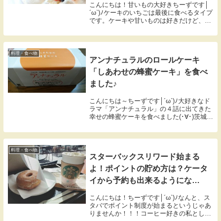
こんにちは！甘いもの大好きちーずです│
´ω`)ﾉケーキのいちごは最後に食べるタイプ
です。ケーキや甘いものは好きだけど、い
ちごがどうも苦手・・・っていう人、結構
いらっしゃいますよね(・・;)酸っぱいのが
苦手だったり、フルーツ自体が苦手な人
も、意外といるんです。
料理・食べ物
アンナチュラルのロールケーキ
「しあわせの蜂蜜ケーキ」を食べ
ました♪
こんにちは～ちーずです│´ω`)ﾉ大好きなド
ラマ「アンナチュラル」の４話に出てきた
幸せの蜂蜜ケーキを食べました(･∀･)茨城県
水戸市の亀印製菓さんで発売されたという
ことで、お義母さんが買ってきてくれたの
です！！
料理・食べ物
スターバックスリワード始まる
よ！ポイントの貯め方は？ケータ
イから予約も出来るようにな
る！？
こんにちは！ちーずです│´ω`)ﾉなんと、ス
タバでポイント制度が始まるというじゃあ
りませんか！！！コーヒー好きの私として