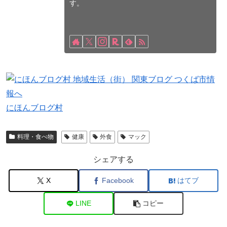
す。
にほんブログ村
料理・食べ物
健康
外食
マック
シェアする
X
Facebook
はてブ
LINE
コピー