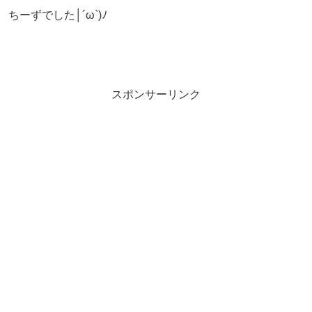
ちーずでした│´ω`)ﾉ
スポンサーリンク