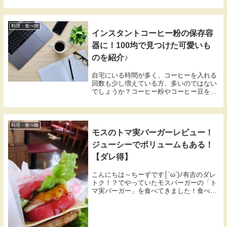
は聞き捨てならないです！！その名も
「Starbucks Rewards（スターバックスリ
ワード）」d(*´▽`*)b
料理・食べ物
インスタントコーヒー粉の保存容
器に！100均で見つけた可愛いも
のを紹介♪
自宅にいる時間が多く、コーヒーを入れる
回数も少し増えている方、多いのではない
でしょうか？コーヒー粉やコーヒー豆を購
入後、そのままの袋で保存しても密閉がで
きなくて、いい香りがすぐ無くなってしま
ったりしますよね…。使い勝手を考えて
も、容器に入れ替えて使うほうが便利でい
料理・食べ物
モスのトマ実バーガーレビュー！
いかなと思います。ダイソー等の100均で
見つけた保存容器をご紹介いたしますね！
ジューシーでボリュームもある！
【ダレ得】
こんにちは～ちーずです│´ω`)ﾉ有吉のダレ
トク！？でやっていたモスバーガーの「ト
マ実バーガー」を食べてきました！食べに
くいということで没メニューになったとま
みバーガーですが、美味しそう・・・。一
日限定40個なので、近くのモスに電話して
から行きましたよ！