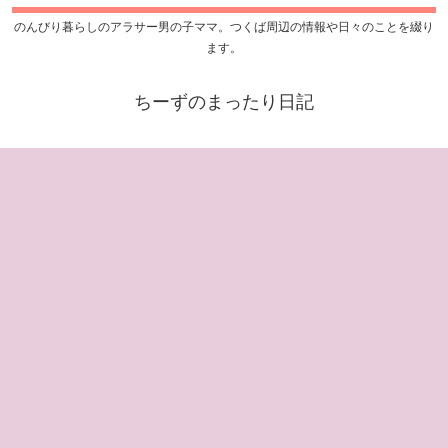
のんびり暮らしのアラサー男の子ママ。つくば周辺の情報や日々のことを綴り
ます。
ちーずのまったり日記