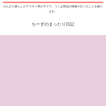
のんびり暮らしのアラサー男の子ママ。つくば周辺の情報や日々のことを綴り
ます。
ちーずのまったり日記