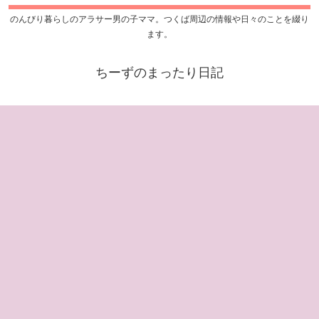
のんびり暮らしのアラサー男の子ママ。つくば周辺の情報や日々のことを綴り
ます。
ちーずのまったり日記