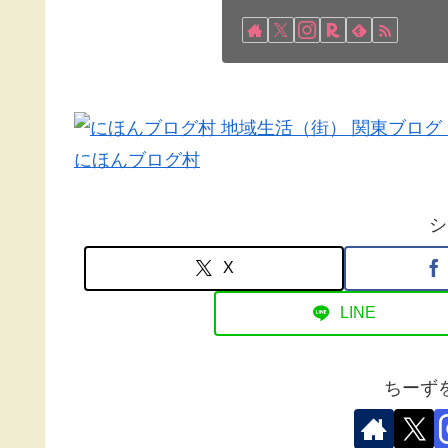
にほんブログ村
シ
X
LINE
ちーず