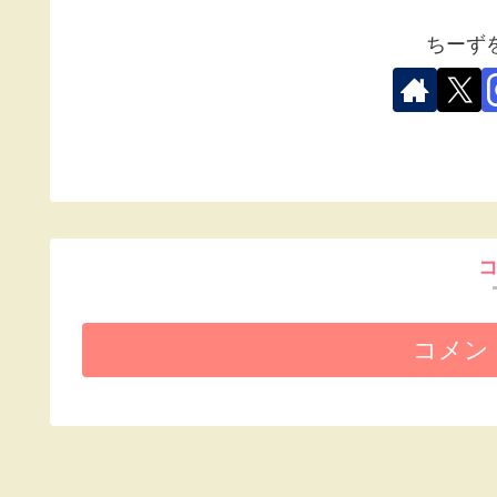
ちーず
コメン