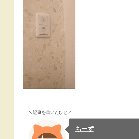
＼記事を書いたひと／
ちーず