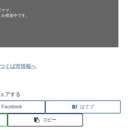
児ママ。
しを模索中です。
ェアする
Facebook
はてブ
コピー