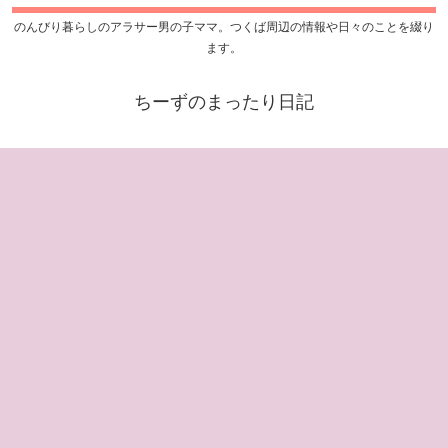
のんびり暮らしのアラサー男の子ママ。つくば周辺の情報や日々のことを綴り
ます。
ちーずのまったり日記