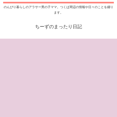
のんびり暮らしのアラサー男の子ママ。つくば周辺の情報や日々のことを綴り
ます。
ちーずのまったり日記