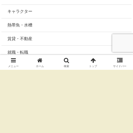
キャラクター
熱帯魚・水槽
賃貸・不動産
就職・転職
未分類
メニュー
ホーム
検索
トップ
サイドバー
ちーずのまったり日記
© 2017 ちーずのまったり日記.