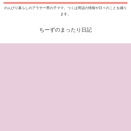
のんびり暮らしのアラサー男の子ママ。つくば周辺の情報や日々のことを綴り
ます。
ちーずのまったり日記