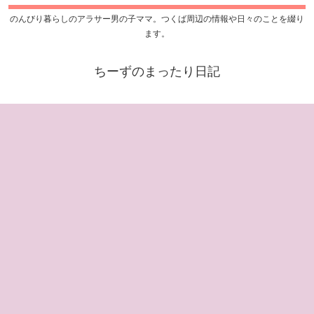
のんびり暮らしのアラサー男の子ママ。つくば周辺の情報や日々のことを綴り
ます。
ちーずのまったり日記