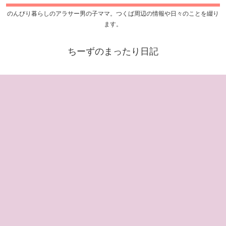
のんびり暮らしのアラサー男の子ママ。つくば周辺の情報や日々のことを綴り
ます。
ちーずのまったり日記