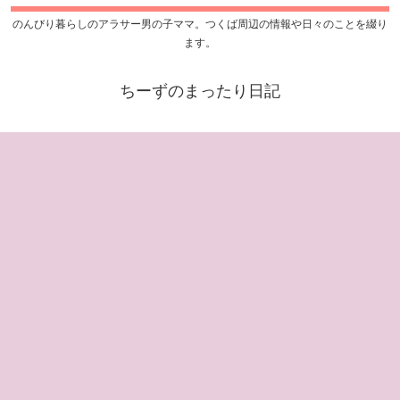
のんびり暮らしのアラサー男の子ママ。つくば周辺の情報や日々のことを綴り
ます。
ちーずのまったり日記