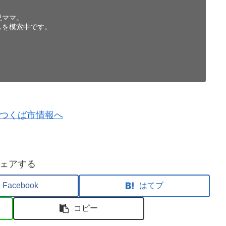
児ママ。
しを模索中です。
ェアする
Facebook
はてブ
コピー