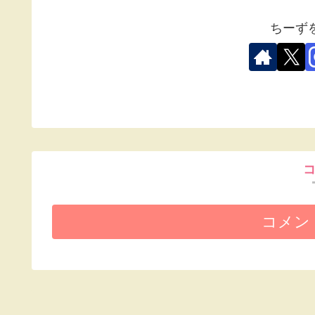
ちーず
コメン