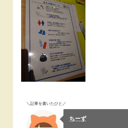
＼記事を書いたひと／
ちーず