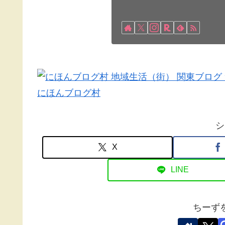
にほんブログ村
シ
X
LINE
ちーず