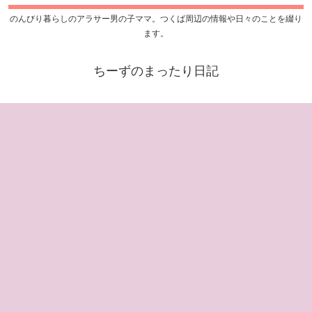
のんびり暮らしのアラサー男の子ママ。つくば周辺の情報や日々のことを綴り
ます。
ちーずのまったり日記