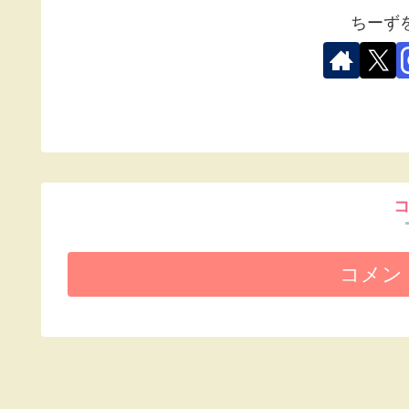
ちーず
コメン