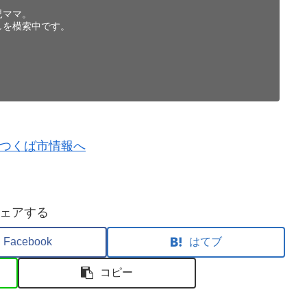
児ママ。
しを模索中です。
ェアする
Facebook
はてブ
コピー