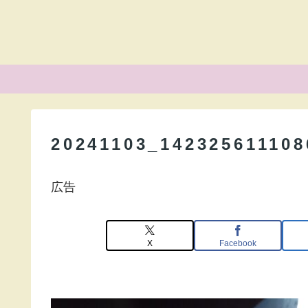
20241103_142325611108
広告
X
Facebook