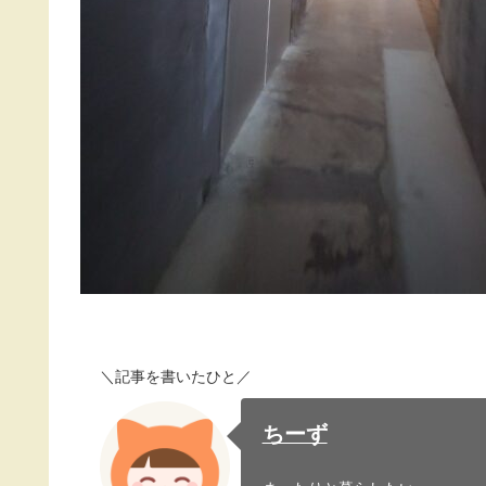
＼記事を書いたひと／
ちーず