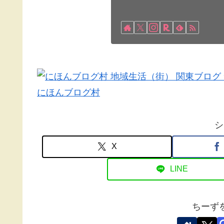
にほんブログ村
シ
X
LINE
ちーず