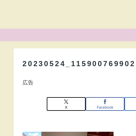
20230524_115900769902
広告
X
Facebook