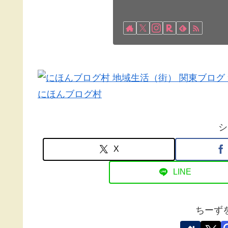
にほんブログ村
シ
X
LINE
ちーず