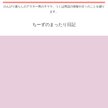
のんびり暮らしのアラサー男の子ママ。つくば周辺の情報や日々のことを綴り
ます。
ちーずのまったり日記