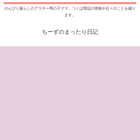
のんびり暮らしのアラサー男の子ママ。つくば周辺の情報や日々のことを綴り
ます。
ちーずのまったり日記